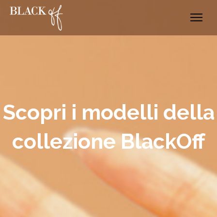
SHOP
CUSTOM
Scopri i modelli della
ABOUT
collezione BlackOff
BLOG
CONTATTI