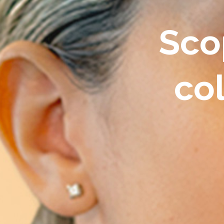
Scop
co