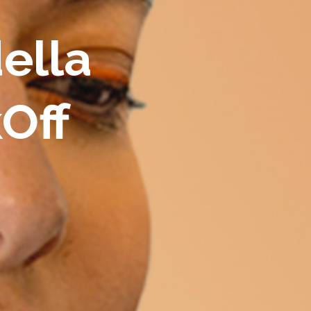
della
Off