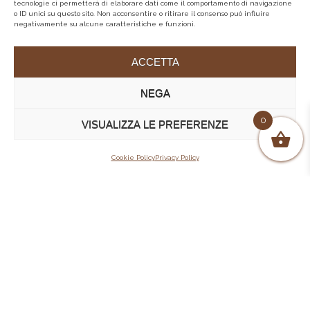
tecnologie ci permetterà di elaborare dati come il comportamento di navigazione
o ID unici su questo sito. Non acconsentire o ritirare il consenso può influire
negativamente su alcune caratteristiche e funzioni.
ACCETTA
NEGA
0
VISUALIZZA LE PREFERENZE
Cookie Policy
Privacy Policy
BLACKoff esprime la
tua unicità con capi in