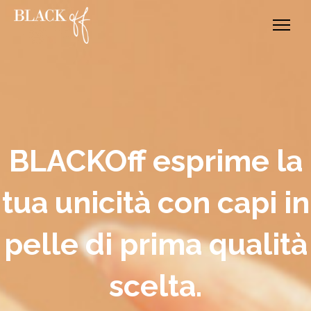
SHOP
CUSTOM
BLACKOff esprime la
ABOUT
tua unicità con capi in
BLOG
pelle di prima qualità
scelta.
CONTATTI