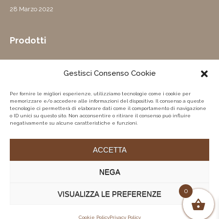
28 Marzo 2022
Prodotti
Abito
Gestisci Consenso Cookie
Capospalla
donna
Per fornire le migliori esperienze, utilizziamo tecnologie come i cookie per
memorizzare e/o accedere alle informazioni del dispositivo. Il consenso a queste
Capospalla
tecnologie ci permetterà di elaborare dati come il comportamento di navigazione
uomo
o ID unici su questo sito. Non acconsentire o ritirare il consenso può influire
negativamente su alcune caratteristiche e funzioni.
Gonne
Pantaloni
ACCETTA
NEGA
© 2026 BLACKOFF | Via Vincenzo Irolli 8/B | 80136 NAPOLI
0
VISUALIZZA LE PREFERENZE
| PI IT-09342641215 |
Privacy Policy
|
Termini e condizioni
|
Cookie Policy
|
Concept by Mr Keting
Cookie Policy
Privacy Policy