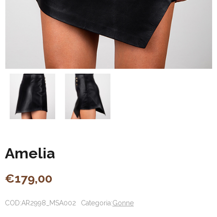
Amelia
€
179,00
COD:
AR2998_MSA002
Categoria:
Gonne