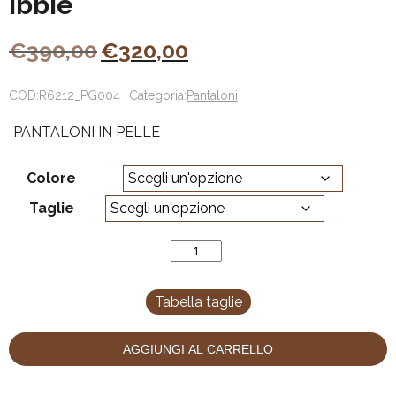
Ibbie
Il
Il
€
390,00
€
320,00
prezzo
prezzo
originale
attuale
COD:
R6212_PG004
Categoria:
Pantaloni
era:
è:
PANTALONI IN PELLE
€390,00.
€320,00.
Colore
Taglie
Ibbie
quantità
Tabella taglie
AGGIUNGI AL CARRELLO