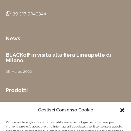
39 327 9049348
News
BLACKoff in visita alla fiera Lineapelle di
Milano
28 Marzo 2022
Prodotti
Abito
Gestisci Consenso Cookie
Capospalla
donna
Per fornire le migliori esperienze, utilizziamo tecnologie come i cookie per
memorizzare e/o accedere alle informazioni del dispositivo. Il consenso a queste
Capospalla
tecnologie ci permetterà di elaborare dati come il comportamento di navigazione