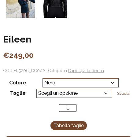
Eileen
€
249,00
COD:
ER5206_CC002
Categoria:
Capospalla donna
Colore
Taglie
Svuota
Eileen
quantità
Tabella taglie